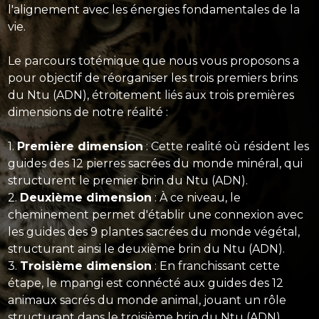
l'alignement avec les énergies fondamentales de la
vie.
Le parcours totémique que nous vous proposons a
pour objectif de réorganiser les trois premiers brins
du Ntu (ADN), étroitement liés aux trois premières
dimensions de notre réalité :
1.
Première dimension
: Cette realité où résident les
guides des 12 pierres sacrées du monde minéral, qui
structurent le premier brin du Ntu (ADN).
2.
Deuxième dimension
: À ce niveau, le
cheminement permet d'établir une connexion avec
les guides des 9 plantes sacrées du monde végétal,
structurant ainsi le deuxième brin du Ntu (ADN).
3.
Troisième dimension
: En franchissant cette
étape, le mpangi est connécté aux guides des 12
animaux sacrés du monde animal, jouant un rôle
structurant dans le troisième brin du Ntu (ADN).